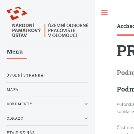
Toggle
Archeo
P
Menu
Podmí
ÚVODNÍ STRÁNKA
Podm
MAPA
Autorská
DOKUMENTY
souhlase
ODKAZY
Část obs
PTAJÍ SE NÁS