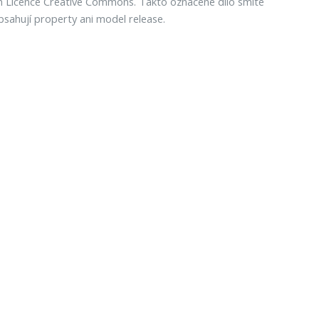
icence Creative Commons. Takto označené dílo smíte
sahují property ani model release.