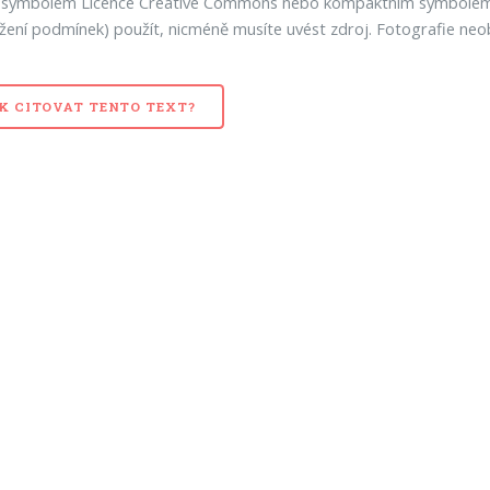
 symbolem Licence Creative Commons nebo kompaktním symbolem L
žení podmínek) použít, nicméně musíte uvést zdroj. Fotografie neob
K CITOVAT TENTO TEXT?