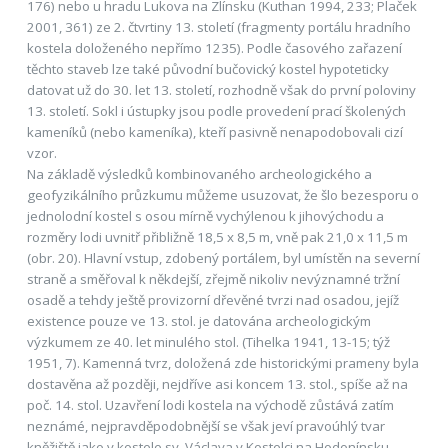
176) nebo u hradu Lukova na Zlínsku (Kuthan 1994, 233; Plaček
2001, 361) ze 2. čtvrtiny 13. století (fragmenty portálu hradního
kostela doloženého nepřímo 1235). Podle časového zařazení
těchto staveb lze také původní bučovický kostel hypoteticky
datovat už do 30. let 13. století, rozhodně však do první poloviny
13. století. Sokl i ústupky jsou podle provedení prací školených
kameníků (nebo kameníka), kteří pasivně nenapodobovali cizí
vzor.
Na základě výsledků kombinovaného archeologického a
geofyzikálního průzkumu můžeme usuzovat, že šlo bezesporu o
jednolodní kostel s osou mírně vychýlenou k jihovýchodu a
rozměry lodi uvnitř přibližně 18,5 x 8,5 m, vně pak 21,0 x 11,5 m
(obr. 20). Hlavní vstup, zdobený portálem, byl umístěn na severní
straně a směřoval k někdejší, zřejmě nikoliv nevýznamné tržní
osadě a tehdy ještě provizorní dřevěné tvrzi nad osadou, jejíž
existence pouze ve 13. stol. je datována archeologickým
výzkumem ze 40. let minulého stol. (Tihelka 1941, 13-15; týž
1951, 7). Kamenná tvrz, doložená zde historickými prameny byla
dostavěna až později, nejdříve asi koncem 13. stol., spíše až na
poč. 14. stol. Uzavření lodi kostela na východě zůstává zatím
neznámé, nejpravděpodobnější se však jeví pravoúhlý tvar
kněžiště jako v kostele sv. Václava v Kostelci na Hodonínsku