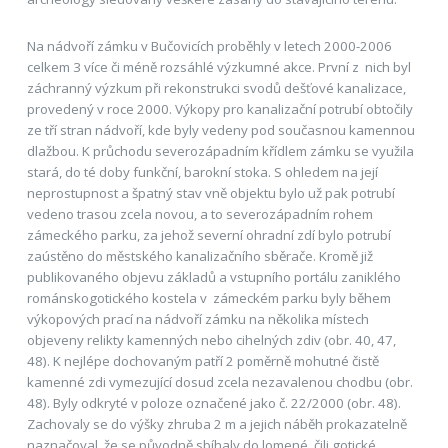
Na nádvoří zámku v Bučovicích proběhly v letech 2000-2006
celkem 3 více či méně rozsáhlé výzkumné akce. První z nich byl
záchranný výzkum při rekonstrukci svodů dešťové kanalizace,
provedený v roce 2000. Výkopy pro kanalizační potrubí obtočily
ze tří stran nádvoří, kde byly vedeny pod současnou kamennou
dlažbou. K průchodu severozápadním křídlem zámku se využila
stará, do té doby funkční, barokní stoka. S ohledem na její
neprostupnost a špatný stav vně objektu bylo už pak potrubí
vedeno trasou zcela novou, a to severozápadním rohem
zámeckého parku, za jehož severní ohradní zdí bylo potrubí
zaústěno do městského kanalizačního sběrače. Kromě již
publikovaného objevu základů a vstupního portálu zaniklého
románskogotického kostela v zámeckém parku byly během
výkopových prací na nádvoří zámku na několika místech
objeveny relikty kamenných nebo cihelných zdiv (obr. 40, 47,
48). K nejlépe dochovaným patří 2 poměrně mohutné čistě
kamenné zdi vymezující dosud zcela nezavalenou chodbu (obr.
48). Byly odkryté v poloze označené jako č. 22/2000 (obr. 48).
Zachovaly se do výšky zhruba 2 m a jejich náběh prokazatelně
naznačoval, že se původně sbíhaly do lomené, čili gotické