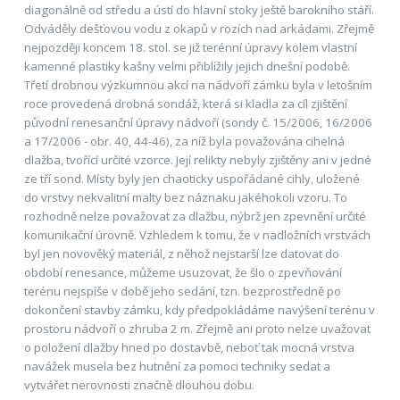
diagonálně od středu a ústí do hlavní stoky ještě barokního stáří.
Odváděly dešťovou vodu z okapů v rozích nad arkádami. Zřejmě
nejpozději koncem 18. stol. se již terénní úpravy kolem vlastní
kamenné plastiky kašny velmi přiblížily jejich dnešní podobě.
Třetí drobnou výzkumnou akcí na nádvoří zámku byla v letošním
roce provedená drobná sondáž, která si kladla za cíl zjištění
původní renesanční úpravy nádvoří (sondy č. 15/2006, 16/2006
a 17/2006 - obr. 40, 44-46), za níž byla považována cihelná
dlažba, tvořící určité vzorce. Její relikty nebyly zjištěny ani v jedné
ze tří sond. Místy byly jen chaoticky uspořádané cihly, uložené
do vrstvy nekvalitní malty bez náznaku jakéhokoli vzoru. To
rozhodně nelze považovat za dlažbu, nýbrž jen zpevnění určité
komunikační úrovně. Vzhledem k tomu, že v nadložních vrstvách
byl jen novověký materiál, z něhož nejstarší lze datovat do
období renesance, můžeme usuzovat, že šlo o zpevňování
terénu nejspíše v době jeho sedání, tzn. bezprostředně po
dokončení stavby zámku, kdy předpokládáme navýšení terénu v
prostoru nádvoří o zhruba 2 m. Zřejmě ani proto nelze uvažovat
o položení dlažby hned po dostavbě, neboť tak mocná vrstva
navážek musela bez hutnění za pomoci techniky sedat a
vytvářet nerovnosti značně dlouhou dobu.