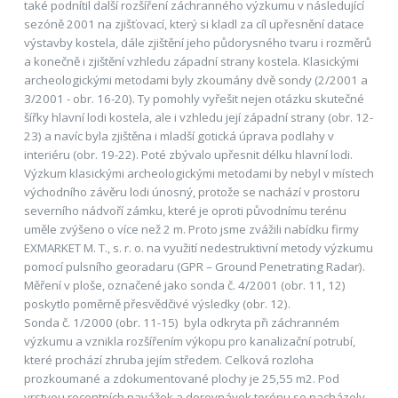
také podnítil další rozšíření záchranného výzkumu v následující
sezóně 2001 na zjišťovací, který si kladl za cíl upřesnění datace
výstavby kostela, dále zjištění jeho půdorysného tvaru i rozměrů
a konečně i zjištění vzhledu západní strany kostela. Klasickými
archeologickými metodami byly zkoumány dvě sondy (2/2001 a
3/2001 - obr. 16-20). Ty pomohly vyřešit nejen otázku skutečné
šířky hlavní lodi kostela, ale i vzhledu její západní strany (obr. 12-
23) a navíc byla zjištěna i mladší gotická úprava podlahy v
interiéru (obr. 19-22). Poté zbývalo upřesnit délku hlavní lodi.
Výzkum klasickými archeologickými metodami by nebyl v místech
východního závěru lodi únosný, protože se nachází v prostoru
severního nádvoří zámku, které je oproti původnímu terénu
uměle zvýšeno o více než 2 m. Proto jsme zvážili nabídku firmy
EXMARKET M. T., s. r. o. na využití nedestruktivní metody výzkumu
pomocí pulsního georadaru (GPR – Ground Penetrating Radar).
Měření v ploše, označené jako sonda č. 4/2001 (obr. 11, 12)
poskytlo poměrně přesvědčivé výsledky (obr. 12).
Sonda č. 1/2000 (obr. 11-15) byla odkryta při záchranném
výzkumu a vznikla rozšířením výkopu pro kanalizační potrubí,
které prochází zhruba jejím středem. Celková rozloha
prozkoumané a zdokumentované plochy je 25,55 m2. Pod
vrstvou recentních navážek a dorovnávek terénu se nacházely