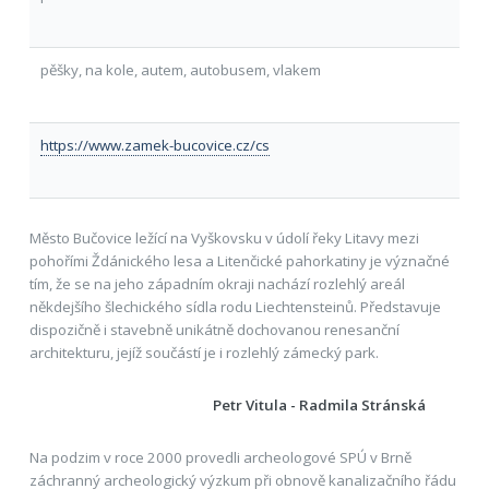
pěšky, na kole, autem, autobusem, vlakem
https://www.zamek-bucovice.cz/cs
Město Bučovice ležící na Vyškovsku v údolí řeky Litavy mezi
pohořími Ždánického lesa a Litenčické pahorkatiny je význačné
tím, že se na jeho západním okraji nachází rozlehlý areál
někdejšího šlechického sídla rodu Liechtensteinů. Představuje
dispozičně i stavebně unikátně dochovanou renesanční
architekturu, jejíž součástí je i rozlehlý zámecký park.
Petr Vitula - Radmila Stránská
Na podzim v roce 2000 provedli archeologové SPÚ v Brně
záchranný archeologický výzkum při obnově kanalizačního řádu