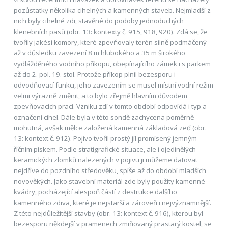
pozůstatky několika cihelných a kamenných staveb. Nejmladší z
nich byly cihelné zdi, stavěné do podoby jednoduchých
klenebních pasů (obr. 13: kontexty č. 915, 918, 920). Zdá se, že
tvořily jakési komory, které zpevňovaly terén silně podmáčený
až v důsledku zavezení 8 m hlubokého a 35 m širokého
vydlážděného vodního příkopu, obepínajícího zámek i s parkem
až do 2. pol. 19. stol. Protože příkop plnil bezesporu i
odvodňovací funkci, jeho zavezením se musel místní vodní režim
velmi výrazně změnit, a to bylo zřejmě hlavním důvodem
zpevňovacích prací. Vzniku zdí v tomto období odpovídá i typ a
označení cihel. Dále byla v této sondě zachycena poměrně
mohutná, avšak mělce založená kamenná základová zeď (obr.
13: kontext č. 912). Pojivo tvořil prostý jíl promísený jemným
říčním pískem. Podle stratigrafické situace, ale i ojedinělých
keramických zlomků nalezených v pojivu ji můžeme datovat
nejdříve do pozdního středověku, spíše až do období mladších
novověkých. Jako stavební materiál zde byly použity kamenné
kvádry, pocházející alespoň částí z destrukce dalšího
kamenného zdiva, které je nejstarší a zároveň i nejvýznamnější.
Z této nejdůležitější stavby (obr. 13: kontext č. 916), kterou byl
bezesporu někdejší v pramenech zmiňovaný prastarý kostel, se