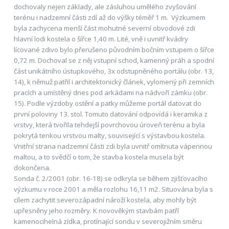
dochovaly nejen základy, ale zásluhou umělého zvyšování
terénu i nadzemní části zdí až do výšky téměř 1 m. Výzkumem
byla zachycena menší část mohutné severní obvodové zdi
hlavní lodi kostela o šířce 1,40 m. Lité, vně i uvnitř kvádry
lícované zdivo bylo přerušeno původním bočním vstupem o šířce
0,72 m. Dochoval se z něj vstupní schod, kamenný práh a spodní
část unikátního ústupkového, 3x odstupněného portálu (obr. 13,
14), k němuž patřil i architektonický článek, vylomený při zemních
pracích a umístěný dnes pod arkádami na nádvoří zámku (obr.
15). Podle výzdoby ostění a patky můžeme portál datovat do
první poloviny 13. stol. Tomuto datování odpovídá i keramika z
vrstvy, která tvořila tehdejší povrchovou úroveň terénu a byla
pokrytá tenkou vrstvou malty, související s výstavbou kostela.
Vnitřní strana nadzemní části zdi byla uvnitř omítnuta vápennou
maltou, a to svědčí o tom, že stavba kostela musela být
dokončena.
Sonda č. 2/2001 (obr. 16-18) se odkryla se během zjišťovacího
výzkumu v roce 2001 a měla rozlohu 16,11 m2. Situována byla s
cílem zachytit severozápadní nároží kostela, aby mohly být
upřesněny jeho rozměry. K novověkým stavbám patří
kamenocihelná zídka, protínající sondu v severojižním směru