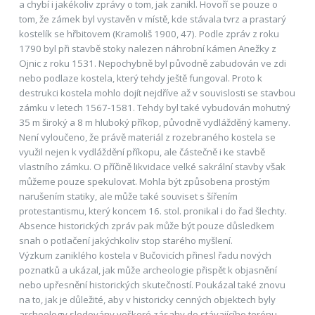
a chybí i jakékoliv zprávy o tom, jak zanikl. Hovoří se pouze o
tom, že zámek byl vystavěn v místě, kde stávala tvrz a prastarý
kostelík se hřbitovem (Kramoliš 1900, 47). Podle zpráv z roku
1790 byl při stavbě stoky nalezen náhrobní kámen Anežky z
Ojnic z roku 1531. Nepochybně byl původně zabudován ve zdi
nebo podlaze kostela, který tehdy ještě fungoval. Proto k
destrukci kostela mohlo dojít nejdříve až v souvislosti se stavbou
zámku v letech 1567-1581. Tehdy byl také vybudován mohutný
35 m široký a 8 m hluboký příkop, původně vydlážděný kameny.
Není vyloučeno, že právě materiál z rozebraného kostela se
využil nejen k vydláždění příkopu, ale částečně i ke stavbě
vlastního zámku. O příčině likvidace velké sakrální stavby však
můžeme pouze spekulovat. Mohla být způsobena prostým
narušením statiky, ale může také souviset s šířením
protestantismu, který koncem 16. stol. pronikal i do řad šlechty.
Absence historických zpráv pak může být pouze důsledkem
snah o potlačení jakýchkoliv stop starého myšlení.
Výzkum zaniklého kostela v Bučovicích přinesl řadu nových
poznatků a ukázal, jak může archeologie přispět k objasnění
nebo upřesnění historických skutečností. Poukázal také znovu
na to, jak je důležité, aby v historicky cenných objektech byly
archeology sledovány veškeré zásahy do stávajícího terénu.