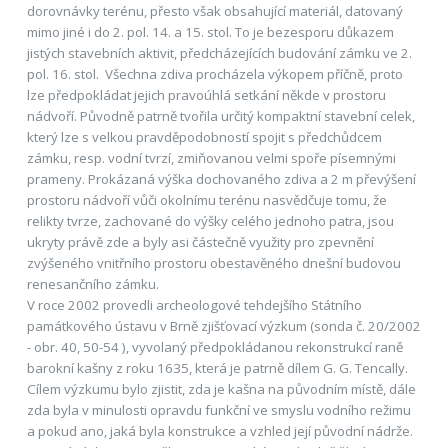
dorovnávky terénu, přesto však obsahující materiál, datovaný
mimo jiné i do 2. pol. 14. a 15. stol. To je bezesporu důkazem
jistých stavebních aktivit, předcházejících budování zámku ve 2.
pol. 16. stol. Všechna zdiva procházela výkopem příčně, proto
lze předpokládat jejich pravoúhlá setkání někde v prostoru
nádvoří. Původně patrně tvořila určitý kompaktní stavební celek,
který lze s velkou pravděpodobností spojit s předchůdcem
zámku, resp. vodní tvrzí, zmiňovanou velmi spoře písemnými
prameny. Prokázaná výška dochovaného zdiva a 2 m převýšení
prostoru nádvoří vůči okolnímu terénu nasvědčuje tomu, že
relikty tvrze, zachované do výšky celého jednoho patra, jsou
ukryty právě zde a byly asi částečně využity pro zpevnění
zvýšeného vnitřního prostoru obestavěného dnešní budovou
renesančního zámku.
V roce 2002 provedli archeologové tehdejšího Státního
památkového ústavu v Brně zjišťovací výzkum (sonda č. 20/2002
- obr. 40, 50-54 ), vyvolaný předpokládanou rekonstrukcí raně
barokní kašny z roku 1635, která je patrně dílem G. G. Tencally.
Cílem výzkumu bylo zjistit, zda je kašna na původním místě, dále
zda byla v minulosti opravdu funkční ve smyslu vodního režimu
a pokud ano, jaká byla konstrukce a vzhled její původní nádrže.