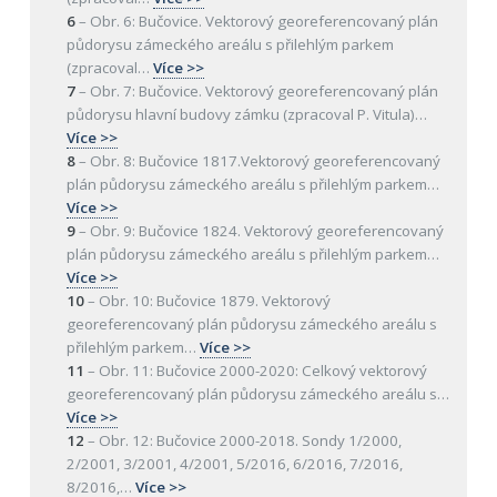
6
–
Obr. 6: Bučovice. Vektorový georeferencovaný plán
půdorysu zámeckého areálu s přilehlým parkem
(zpracoval
…
Více >>
7
–
Obr. 7: Bučovice. Vektorový georeferencovaný plán
půdorysu hlavní budovy zámku (zpracoval P. Vitula)
…
Více >>
8
–
Obr. 8: Bučovice 1817.Vektorový georeferencovaný
plán půdorysu zámeckého areálu s přilehlým parkem
…
Více >>
9
–
Obr. 9: Bučovice 1824. Vektorový georeferencovaný
plán půdorysu zámeckého areálu s přilehlým parkem
…
Více >>
10
–
Obr. 10: Bučovice 1879. Vektorový
georeferencovaný plán půdorysu zámeckého areálu s
přilehlým parkem
…
Více >>
11
–
Obr. 11: Bučovice 2000-2020: Celkový vektorový
georeferencovaný plán půdorysu zámeckého areálu s
…
Více >>
12
–
Obr. 12: Bučovice 2000-2018. Sondy 1/2000,
2/2001, 3/2001, 4/2001, 5/2016, 6/2016, 7/2016,
8/2016,
…
Více >>