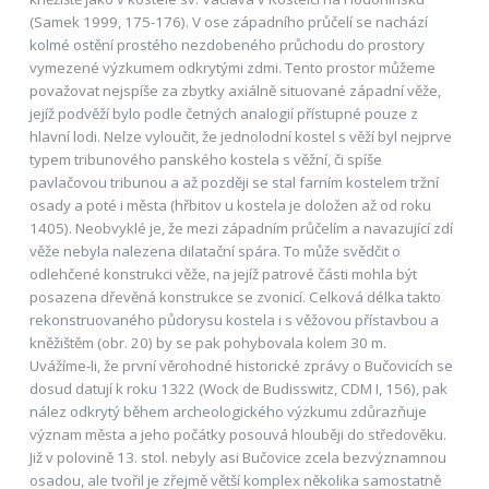
(Samek 1999, 175-176). V ose západního průčelí se nachází
kolmé ostění prostého nezdobeného průchodu do prostory
vymezené výzkumem odkrytými zdmi. Tento prostor můžeme
považovat nejspíše za zbytky axiálně situované západní věže,
jejíž podvěží bylo podle četných analogií přístupné pouze z
hlavní lodi. Nelze vyloučit, že jednolodní kostel s věží byl nejprve
typem tribunového panského kostela s věžní, či spíše
pavlačovou tribunou a až později se stal farním kostelem tržní
osady a poté i města (hřbitov u kostela je doložen až od roku
1405). Neobvyklé je, že mezi západním průčelím a navazující zdí
věže nebyla nalezena dilatační spára. To může svědčit o
odlehčené konstrukci věže, na jejíž patrové části mohla být
posazena dřevěná konstrukce se zvonicí. Celková délka takto
rekonstruovaného půdorysu kostela i s věžovou přístavbou a
kněžištěm (obr. 20) by se pak pohybovala kolem 30 m.
Uvážíme-li, že první věrohodné historické zprávy o Bučovicích se
dosud datují k roku 1322 (Wock de Budisswitz, CDM I, 156), pak
nález odkrytý během archeologického výzkumu zdůrazňuje
význam města a jeho počátky posouvá hlouběji do středověku.
Již v polovině 13. stol. nebyly asi Bučovice zcela bezvýznamnou
osadou, ale tvořil je zřejmě větší komplex několika samostatně