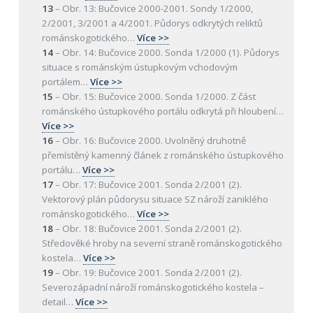
13
–
Obr. 13: Bučovice 2000-2001. Sondy 1/2000,
2/2001, 3/2001 a 4/2001. Půdorys odkrytých reliktů
románskogotického
…
Více >>
14
–
Obr. 14: Bučovice 2000. Sonda 1/2000 (1). Půdorys
situace s románským ústupkovým vchodovým
portálem
…
Více >>
15
–
Obr. 15: Bučovice 2000. Sonda 1/2000. Z část
románského ústupkového portálu odkrytá při hloubení
…
Více >>
16
–
Obr. 16: Bučovice 2000. Uvolněný druhotně
přemístěný kamenný článek z románského ústupkového
portálu
…
Více >>
17
–
Obr. 17: Bučovice 2001. Sonda 2/2001 (2).
Vektorový plán půdorysu situace SZ nároží zaniklého
románskogotického
…
Více >>
18
–
Obr. 18: Bučovice 2001. Sonda 2/2001 (2).
Středověké hroby na severní straně románskogotického
kostela
…
Více >>
19
–
Obr. 19: Bučovice 2001. Sonda 2/2001 (2).
Severozápadní nároží románskogotického kostela –
detail
…
Více >>