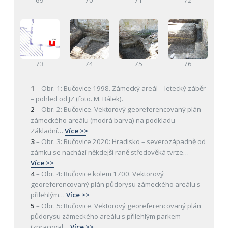
69
70
71
72
73
74
75
76
1
–
Obr. 1: Bučovice 1998. Zámecký areál – letecký záběr
– pohled od JZ (foto. M. Bálek).
2
–
Obr. 2: Bučovice. Vektorový georeferencovaný plán
zámeckého areálu (modrá barva) na podkladu
Základní
…
Více >>
3
–
Obr. 3: Bučovice 2020: Hradisko – severozápadně od
zámku se nachází někdejší raně středověká tvrze
…
Více >>
4
–
Obr. 4: Bučovice kolem 1700. Vektorový
georeferencovaný plán půdorysu zámeckého areálu s
přilehlým
…
Více >>
5
–
Obr. 5: Bučovice. Vektorový georeferencovaný plán
půdorysu zámeckého areálu s přilehlým parkem
(zpracoval
…
Více >>