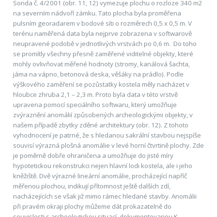
Sonda č. 4/2001 (obr. 11, 12) vymezuje plochu o rozloze 340 m2
na severním nádvoří zámku. Tato plocha byla proměřena
pulsním georadarem v bodové síti o rozměrech 0,5 x 0,5 m. V
terénu naměřená data byla nejprve zobrazena v softwarově
neupravené podobě v jednotlivých vrstvách po 0,6 m. Do toho
se promítly všechny přesně zaměřené viditelné objekty, které
mohly ovlivňovat měřené hodnoty (stromy, kanálová šachta,
jáma na vápno, betonová deska, věšáky na prádlo). Podle
výškového zaměření se pozůstatky kostela měly nacházet v
hloubce zhruba 2,1 – 2,3 m. Proto byla data v této vrstvě
upravena pomocí speciálního softwaru, který umožňuje
zvýraznění anomálií způsobených archeologickými objekty, v
našem případě zbytky zděné architektury (obr. 12). Z tohoto
vyhodnocení je patrné, že s hledanou sakrální stavbou nejspíše
souvisí výrazná plošná anomálie v levé horní čtvrtině plochy. Zde
je poměrně dobře ohraničena a umožňuje do jisté míry
hypotetickou rekonstrukci nejen hlavní lodi kostela, ale i jeho
kněžiště. Dvě výrazné lineární anomálie, procházející napříč
měřenou plochou, indikují přítomnost ještě dalších zdí,
nacházejících se však již mimo rámec hledané stavby. Anomálii
při pravém okraji plochy můžeme dát prokazatelně do
souvislosti s archeologickou situací, dokumentovanou K.