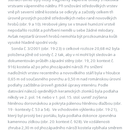
vrstvami vápenného nátěru. Při snižování středověkých vrstev
vně při severní stěně kostela se odkryly a začistily celkem tři
úrovně prostých pozdně středověkých nebo raně novověkých
hrobů (obr. 9 a 10). Hrobové jámy se v tmavé humózní vrstvě
nepodařilo rozlišit a pohřbení neměli u sebe žádné milodary.
Avšak nejstarší úroveň hrobů nemohla být prozkoumána kvůli
vysoké hladině spodní vody.
Sonda č. 3/2001 (obr. 19-23) o celkové rozloze 20,68 m2 byla
položena jižně od sondy č. 2 tak, aby v ní mohl být sledován a
dokumentován průběh západní stěny (obr. 19, 20: kontext č.
916) kostela až po jeho jihozápadní nároží. Po snížení
nadložních vrstev recentního a novověkého stáří byla v hloubce
0,65 m od současného povrchu a 0,50 m nad románskou úrovní
podlahy začištěna úroveň gotické úpravy interiéru. Podle
datování nálezů ojedinělých keramických zlomků byla podlaha
někdy ve 2. pol. 14. nebo v 1. pol. 15. stol. uvnitř zvýšena
hliněnou dorovnávkou a pokryta pálenou hliněnou dlažbou (obr.
19 - kontexty č. 53 a 54). Ve vchodovém výklenku (obr. 19-21),
který byl prostý bez portálu, byla podlaha dokonce zpevněna
kamennou zídkou (obr. 20: kontext č. 928). Ve vzdálenosti
zhruba 2,30 m od jihozápadního nároží kostela vybíhala směrem