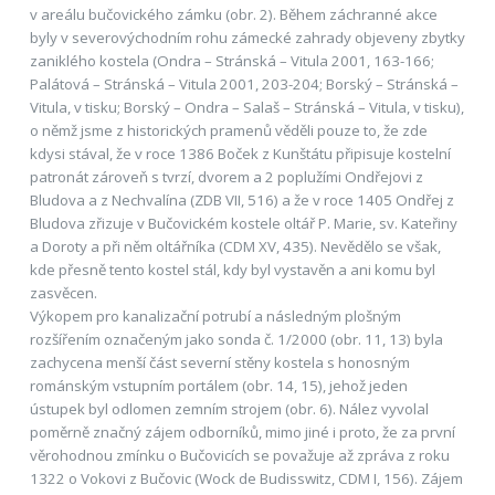
v areálu bučovického zámku (obr. 2). Během záchranné akce
byly v severovýchodním rohu zámecké zahrady objeveny zbytky
zaniklého kostela (Ondra – Stránská – Vitula 2001, 163-166;
Palátová – Stránská – Vitula 2001, 203-204; Borský – Stránská –
Vitula, v tisku; Borský – Ondra – Salaš – Stránská – Vitula, v tisku),
o němž jsme z historických pramenů věděli pouze to, že zde
kdysi stával, že v roce 1386 Boček z Kunštátu připisuje kostelní
patronát zároveň s tvrzí, dvorem a 2 poplužími Ondřejovi z
Bludova a z Nechvalína (ZDB VII, 516) a že v roce 1405 Ondřej z
Bludova zřizuje v Bučovickém kostele oltář P. Marie, sv. Kateřiny
a Doroty a při něm oltářníka (CDM XV, 435). Nevědělo se však,
kde přesně tento kostel stál, kdy byl vystavěn a ani komu byl
zasvěcen.
Výkopem pro kanalizační potrubí a následným plošným
rozšířením označeným jako sonda č. 1/2000 (obr. 11, 13) byla
zachycena menší část severní stěny kostela s honosným
románským vstupním portálem (obr. 14, 15), jehož jeden
ústupek byl odlomen zemním strojem (obr. 6). Nález vyvolal
poměrně značný zájem odborníků, mimo jiné i proto, že za první
věrohodnou zmínku o Bučovicích se považuje až zpráva z roku
1322 o Vokovi z Bučovic (Wock de Budisswitz, CDM I, 156). Zájem