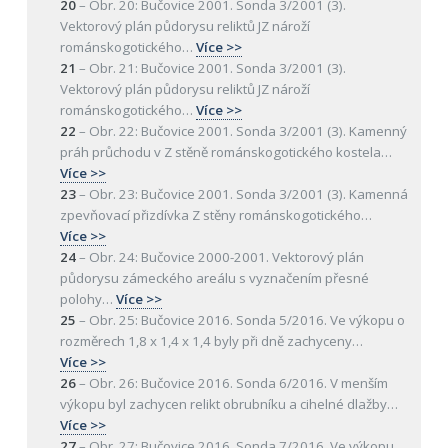
20
–
Obr. 20: Bučovice 2001. Sonda 3/2001 (3).
Vektorový plán půdorysu reliktů JZ nároží
románskogotického
…
Více >>
21
–
Obr. 21: Bučovice 2001. Sonda 3/2001 (3).
Vektorový plán půdorysu reliktů JZ nároží
románskogotického
…
Více >>
22
–
Obr. 22: Bučovice 2001. Sonda 3/2001 (3). Kamenný
práh průchodu v Z stěně románskogotického kostela
…
Více >>
23
–
Obr. 23: Bučovice 2001. Sonda 3/2001 (3). Kamenná
zpevňovací přizdívka Z stěny románskogotického
…
Více >>
24
–
Obr. 24: Bučovice 2000-2001. Vektorový plán
půdorysu zámeckého areálu s vyznačením přesné
polohy
…
Více >>
25
–
Obr. 25: Bučovice 2016. Sonda 5/2016. Ve výkopu o
rozměrech 1,8 x 1,4 x 1,4 byly při dně zachyceny
…
Více >>
26
–
Obr. 26: Bučovice 2016. Sonda 6/2016. V menším
výkopu byl zachycen relikt obrubníku a cihelné dlažby
…
Více >>
27
–
Obr. 27: Bučovice 2016. Sonda 7/2016. Ve výkopu