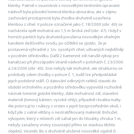
klenby. Patrně v souvislosti s novověkými terénními úpravami
nádvoří byla původní lomená klenba ubourána, ale v zájmu
zachování prostupnosti byla chodba druhotně uzavřena
klenbou z cihel. V poloze označené jako č. 18/2000 (obr. 40) se
nacházela opět mohutná asi 1,5 m široká zeď (obr. 47). I když v
horních partiích byla druhotně porušena novověkým cihelným
kanálem dešťového svodu, po očištění se zjistilo, že je
postavená výhradně z tzv. vysokých cihel, užívaných nejběžněji
v pozdním středověku. Další 2 kamenné zdi narušil výkop pro
kanalizaci při jihozápadní straně nádvoří v polohách č. 23/2000
a 24/2000 (obr. 40). Sice nebyly tak mohutné, ale strukturou se
podobaly zdem chodby v poloze č. 1, tudíž lze předpokládat
jejich podobné stáří. O datování odkrytých reliktů staveb do
období vrcholného a pozdního středověku vypovídá rozhodně
náznak lomené gotické klenby, dále mohutnost zdí, stavební
materiál (lomový kámen, vysoké cihly), případně i kvalita malty.
Ale potvrzují to i nálezy z vrstev v jejich bezprostředním okolí, i
když jde z valné většiny o nestratifikovaný materiál. Bohužel,
výkopem, který v místech zdí sahal jen do hloubky zhruba 1 m,
nebyly zasaženy vrstvy související přímo se stavbou těchto
objektů. Vesměs šlo o druhotně uložené novověké výplně či