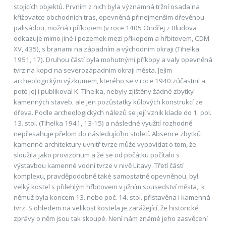
stojících objektů. Prvním z nich byla významná tržní osada na
křižovatce obchodních tras, opevněná přinejmenším dřevěnou
palisádou, možná i příkopem (v roce 1405 Ondřej z Bludova
odkazuje mimo jiné i pozemek mezi příkopem a hřbitovem, CDM
XV, 435), s branami na západním a východním okraji (Tihelka
1951, 17). Druhou částí byla mohutnými příkopy a valy opevněná
tvrz na kopci na severozápadním okraji města. Jejím
archeologickým výzkumem, kterého se v roce 1940 zúčastnil a
poté jej i publikoval K. Tihelka, nebyly zjištěny žádné zbytky
kamenných staveb, ale jen pozůstatky kůlových konstrukcí ze
dřeva. Podle archeologických nálezů se její vznik klade do 1. pol.
13. stol. (Tihelka 1941, 13-15) a následné využití rozhodně
nepřesahuje přelom do následujícího století. Absence zbytků
kamenné architektury uvnitř tvrze může vypovídat o tom, že
sloužila jako provizorium a že se od počátku počítalo s
výstavbou kamenné vodní tvrze v nivě Litavy. Třetí částí
komplexu, pravděpodobně také samostatně opevněnou, byl
velký kostel s přilehlým hřbitovem v jižním sousedství města, k
němuž byla koncem 13. nebo poč. 14. stol. přistavěna i kamenná
tvrz. S ohledem na velikost kostela je zarážející, že historické
zprávy o něm jsou tak skoupé. Není nám známé jeho zasvěcení