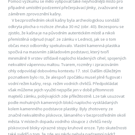
Pomocí výzkumu se mělo vytipovat také nejvhodnější místo pro
případné umístění podzemní přečerpávací jímky, zvažované se
záměrem zprovoznění kašny.
V bezprostředním okolí kašny byla archeologickou sondáží
odkryta plocha o rozloze zhruba 30 m2 (obr. 40). Bezesporu se
zjistilo, že kašna je na původním autentickém místě a nikoli
přemístěná odjinud (např. ze zámku v Lednici), jak se o tom
občas mezi odborníky spekulovalo. Vlastní kamenná plastika
spočívá na masivním základovém podstavci, který tvoří
minimálně 9 vrstev střídavě naplocho kladených cihel, spojených
nekvalitní vápennou maltou. Tvarem, rozměry i zpracováním
cihly odpovídají dobovému kontextu 17. stol. Dalším důležitým
poznatkem bylo i to, že alespoň zpočátku musel plně fugovat i
vodní režim kašny, resp. režim vodních chrličů. Předpokládat
však můžeme jejich využití nejspíše jen v době přítomnosti
majitelů zámku, pobývajících zde příležitostně. Lze tak usuzovat
podle mohutných kamenných bloků naplocho vyskládaných
kolem kamenného podstavce plastiky. Byly zhotoveny ze
značně nekvalitního pískovce, lámaného v bezprostředním okolí
města. V místech dopadu vodního sloupce z chrličů nesly
pískovcové bloky výrazné stopy kruhové eroze. Tyto skutečnosti
také svědčí o tom, že zde asi nikdy nebyla nadzemní nádrž