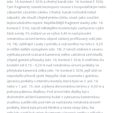
(obr. 16: kontext č. 925) a cihelný kanál (obr. 16: kontext č. 926).
Tyto fragmenty staveb bezesporu souvisí s hospodářským nebo
zábavním zázemím zámku. Cihelný kanál rozhodně nebyl
odpadní, ale sloužil zřejmě jinému účelu, snad i jako součást
teplovzdušného topení. Nejdůležitější fragment stavby (obr. 16:
kontext č. 916), nároží někdejšího kostela bylo zachyceno v jižní
části sondy. Po snížení se ve výšce 0,40 m nad původní
románskou úrovní terénu objevil zdobný profilovaný sokl (obr.
16, 18), vybíhající z paty z portálu a zvýrazněný na rohu o 0,20
m nižším dalším výstupkem (obr. 18). Z nároží směrem k severu
vybíhala pevně svázaná kamenná, mělce založená zeď mladší,
zřejmě gotické přístavby (obr. 16: kontext č. 924). K vnitřnímu líci
kostelní zdi 0,10 – 0,20 m nad románskou úrovní podlahy se
přimykala kamenná zídka (obr. 16: kontext č. 929), jejíž účel se
nepodařilo přesně zjistit. Nejspíše však souvisela s gotickou
úpravou podlahy v interiéru kostela, která byla ve 2. pol. 14.
nebo v 1. pol. 15. stol. zvýšena dorovnávkou terénu o 0,50 m a
pokryta pálenou dlažbou. Pod úrovní této dlažby byl v
druhotném uložení kamenný kvádr s vytesanou kamenickou
značkou a ještě níže pod ním se nacházela románská úroveň
podlahy, která byla prostá hliněná a nesla stopy žáru. Na
stěnách uvnitř byly místy fragmenty vápenné omítky s několika