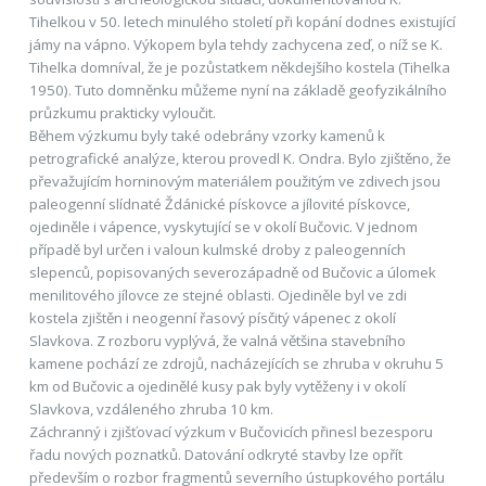
Tihelkou v 50. letech minulého století při kopání dodnes existující
jámy na vápno. Výkopem byla tehdy zachycena zeď, o níž se K.
Tihelka domníval, že je pozůstatkem někdejšího kostela (Tihelka
1950). Tuto domněnku můžeme nyní na základě geofyzikálního
průzkumu prakticky vyloučit.
Během výzkumu byly také odebrány vzorky kamenů k
petrografické analýze, kterou provedl K. Ondra. Bylo zjištěno, že
převažujícím horninovým materiálem použitým ve zdivech jsou
paleogenní slídnaté Ždánické pískovce a jílovité pískovce,
ojediněle i vápence, vyskytující se v okolí Bučovic. V jednom
případě byl určen i valoun kulmské droby z paleogenních
slepenců, popisovaných severozápadně od Bučovic a úlomek
menilitového jílovce ze stejné oblasti. Ojediněle byl ve zdi
kostela zjištěn i neogenní řasový písčitý vápenec z okolí
Slavkova. Z rozboru vyplývá, že valná většina stavebního
kamene pochází ze zdrojů, nacházejících se zhruba v okruhu 5
km od Bučovic a ojedinělé kusy pak byly vytěženy i v okolí
Slavkova, vzdáleného zhruba 10 km.
Záchranný i zjišťovací výzkum v Bučovicích přinesl bezesporu
řadu nových poznatků. Datování odkryté stavby lze opřít
především o rozbor fragmentů severního ústupkového portálu