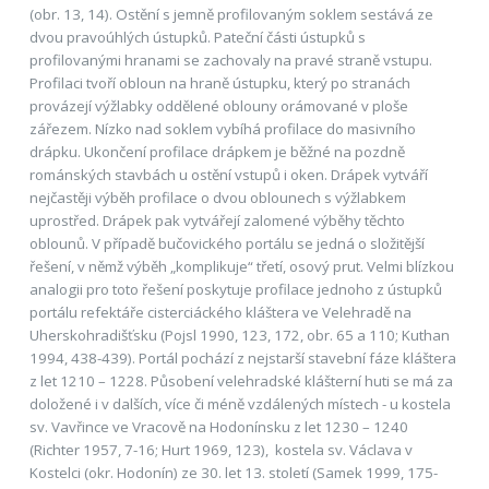
(obr. 13, 14). Ostění s jemně profilovaným soklem sestává ze
dvou pravoúhlých ústupků. Pateční části ústupků s
profilovanými hranami se zachovaly na pravé straně vstupu.
Profilaci tvoří obloun na hraně ústupku, který po stranách
provázejí výžlabky oddělené oblouny orámované v ploše
zářezem. Nízko nad soklem vybíhá profilace do masivního
drápku. Ukončení profilace drápkem je běžné na pozdně
románských stavbách u ostění vstupů i oken. Drápek vytváří
nejčastěji výběh profilace o dvou oblounech s výžlabkem
uprostřed. Drápek pak vytvářejí zalomené výběhy těchto
oblounů. V případě bučovického portálu se jedná o složitější
řešení, v němž výběh „komplikuje“ třetí, osový prut. Velmi blízkou
analogii pro toto řešení poskytuje profilace jednoho z ústupků
portálu refektáře cisterciáckého kláštera ve Velehradě na
Uherskohradišťsku (Pojsl 1990, 123, 172, obr. 65 a 110; Kuthan
1994, 438-439). Portál pochází z nejstarší stavební fáze kláštera
z let 1210 – 1228. Působení velehradské klášterní huti se má za
doložené i v dalších, více či méně vzdálených místech - u kostela
sv. Vavřince ve Vracově na Hodonínsku z let 1230 – 1240
(Richter 1957, 7-16; Hurt 1969, 123), kostela sv. Václava v
Kostelci (okr. Hodonín) ze 30. let 13. století (Samek 1999, 175-