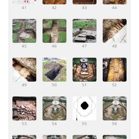
41
42
43
44
45
46
47
48
49
50
51
52
53
54
55
56