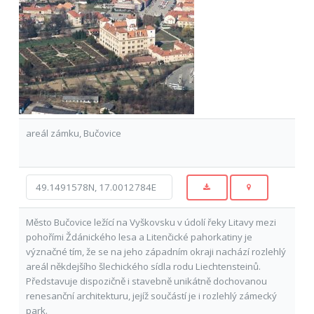
areál zámku, Bučovice
Město Bučovice ležící na Vyškovsku v údolí řeky Litavy mezi
pohořími Ždánického lesa a Litenčické pahorkatiny je
význačné tím, že se na jeho západním okraji nachází rozlehlý
areál někdejšího šlechického sídla rodu Liechtensteinů.
Představuje dispozičně i stavebně unikátně dochovanou
renesanční architekturu, jejíž součástí je i rozlehlý zámecký
park.