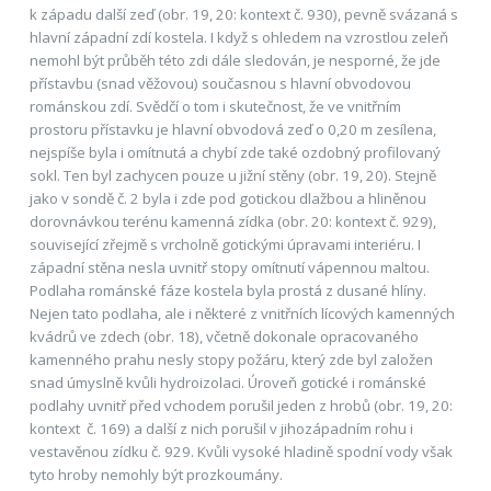
k západu další zeď (obr. 19, 20: kontext č. 930), pevně svázaná s
hlavní západní zdí kostela. I když s ohledem na vzrostlou zeleň
nemohl být průběh této zdi dále sledován, je nesporné, že jde
přístavbu (snad věžovou) současnou s hlavní obvodovou
románskou zdí. Svědčí o tom i skutečnost, že ve vnitřním
prostoru přístavku je hlavní obvodová zeď o 0,20 m zesílena,
nejspíše byla i omítnutá a chybí zde také ozdobný profilovaný
sokl. Ten byl zachycen pouze u jižní stěny (obr. 19, 20). Stejně
jako v sondě č. 2 byla i zde pod gotickou dlažbou a hliněnou
dorovnávkou terénu kamenná zídka (obr. 20: kontext č. 929),
související zřejmě s vrcholně gotickými úpravami interiéru. I
západní stěna nesla uvnitř stopy omítnutí vápennou maltou.
Podlaha románské fáze kostela byla prostá z dusané hlíny.
Nejen tato podlaha, ale i některé z vnitřních lícových kamenných
kvádrů ve zdech (obr. 18), včetně dokonale opracovaného
kamenného prahu nesly stopy požáru, který zde byl založen
snad úmyslně kvůli hydroizolaci. Úroveň gotické i románské
podlahy uvnitř před vchodem porušil jeden z hrobů (obr. 19, 20:
kontext č. 169) a další z nich porušil v jihozápadním rohu i
vestavěnou zídku č. 929. Kvůli vysoké hladině spodní vody však
tyto hroby nemohly být prozkoumány.