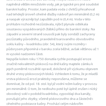
naplněná větším množstvím vody, jak je typické pro jiné soudobé
barokní kašny. Prostor, kam padala voda z chrličů přesahoval
nad tehdejší úroveň cihelné dlažby nádvoří jen minimálně (0,2 m)
a naopak výrazněji byl zapuštěn pod ni (0,4 m). Voda v této
prohlubni rozhodně nezůstávala, nýbrž plynule odtékala
soustavou vyspádovaných žlábků přímo do barokní stoky. Na
západní a severní straně sousoší pak byly sondáží zachyceny
pozůstatky původního, pravidelně tvarovaného obvodového
soklu kašny – kvadrilobu (obr. 54), který svými rozměry i
půdorysem připomíná v baroku zcela běžné, avšak většinou až 1
m vysoké nadzemní části.
Nejspíše kolem roku 1750 donutila rychle postupující eroze
značně nekvalitních pískovců na dně kašny majitele zámku k
jejich poměrně rozsáhlé opravě, doložené při výzkumu objevem
druhé vrstvy pískovcových bloků. Vzhledem k tomu, že je mladší
vrstva pískovců erozí prakticky neporušena, můžeme se
domnívat, že od pol. 18. stol. byl již vodní režim kašny v provozu
jen minimálně. O tom, že nedlouho poté byl úplně zrušen i nízký
obvodový sokl v podobě kvadrilobu, vypovídají dva kanály,
porušující jeho zbytky, včetně pískovcového dna a částečně i
cihelného podstavce kašny. Prochází celým nádvořím